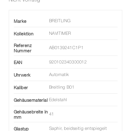
Marke
BREITLING
Kollektion
NAVITIMER
Referenz
AB0139241C1P1
Nummer
EAN
920102340300012
Uhrwerk
Automatik
Kaliber
Breitling B01
Gehäusematerial
Edelstahl
Gehäusebreite in
41
mm
Glastyp
Saphir, beidseitig entspiegelt