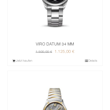
VIRO DATUM 34 MM
Ursprünglicher
1.125,00
€
Aktueller
1.500,00
€
Preis
Preis
Jetzt kaufen
Details
war:
ist:
1.500,00 €
1.125,00 €.