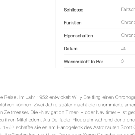
Schliesse
Faltsc
Funktion
Chron
Eigenschaften
Chron
Datum
Ja
Wasserdicht in Bar
3
die Reise. Im Jahr 1952 entwickelt Willy Breitling einen Chron
führen können. Zwei Jahre später macht die renommierte amer
len Zeitmesser. Die «Navigation Timer» – oder Navitimer – ist g
zu ihren Mitgliedern. Als De-facto-Fliegeruhr während der glorre
. 1962 schaffte sie es am Handgelenk des Astronauten Scott Ca