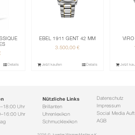
SSIQUE
EBEL 1911 GENT 42 MM
VIRO
ES
3.500,00
€
€
Details
Jetzt kaufen
Details
Jetzt ka
en
Nützliche Links
Datenschutz
Impressum
0–18:00 Uhr
Brillanten
Social Media Auftr
–16:00 Uhr
Uhrenlexikon
AGB
tag
Schmucklexikon
2026 © Juwelier Wagner-Madler e.K.