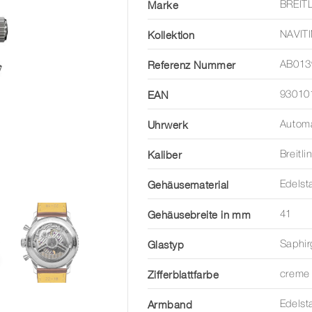
Marke
BREIT
Kollektion
NAVIT
Referenz Nummer
AB013
EAN
93010
Uhrwerk
Automa
Kaliber
Breitl
Gehäusematerial
Edelst
Gehäusebreite in mm
41
Glastyp
Saphir
Zifferblattfarbe
creme
Armband
Edelst