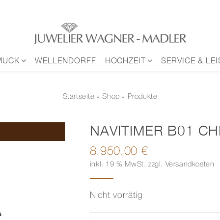
MUCK
WELLENDORFF
HOCHZEIT
SERVICE & LE
Startseite
»
Shop
» Produkte
NAVITIMER B01 C
8.950,00
€
inkl. 19 % MwSt.
zzgl.
Versandkosten
Nicht vorrätig