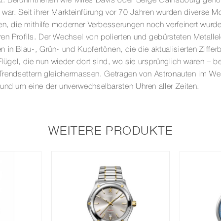
t. Berühmtheiten wie Miles Davis oder Serge Gainsbourg gehö
al war. Seit ihrer Markteinfürung vor 70 Jahren wurden diverse M
en, die mithilfe moderner Verbesserungen noch verfeinert wurd
en Profils. Der Wechsel von polierten und gebürsteten Metal
 in Blau-, Grün- und Kupfertönen, die die aktualisierten Ziffe
lügel, die nun wieder dort sind, wo sie ursprünglich waren – bei
nd Trendsettern gleichermassen. Getragen von Astronauten im W
 und um eine der unverwechselbarsten Uhren aller Zeiten.
WEITERE PRODUKTE