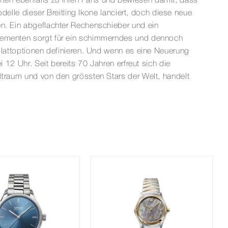
rten ebenfalls zu ihren Fans und bewiesen damit, dass
odelle dieser Breitling Ikone lanciert, doch diese neue
en. Ein abgeflachter Rechenschieber und ein
lelementen sorgt für ein schimmerndes und dennoch
rblattoptionen definieren. Und wenn es eine Neuerung
 12 Uhr. Seit bereits 70 Jahren erfreut sich die
eltraum und von den grössten Stars der Welt, handelt