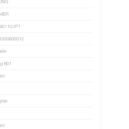
LING
IMER
9211G1P1
1500900012
tik
ing B01
ahl
glas
ahl