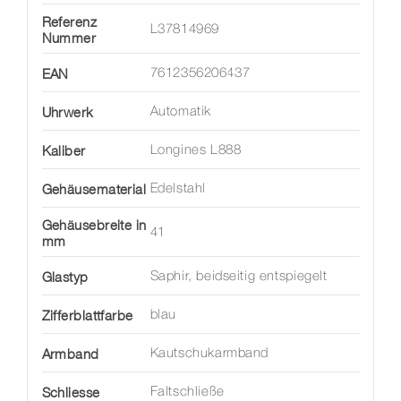
Referenz
L37814969
Nummer
EAN
7612356206437
Uhrwerk
Automatik
Kaliber
Longines L888
Gehäusematerial
Edelstahl
Gehäusebreite in
41
mm
Glastyp
Saphir, beidseitig entspiegelt
Zifferblattfarbe
blau
Armband
Kautschukarmband
Schliesse
Faltschließe