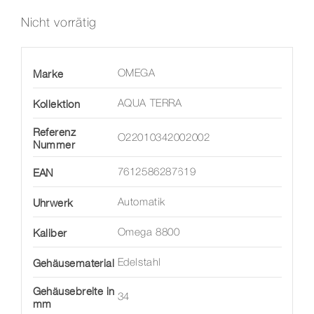
Nicht vorrätig
Marke
OMEGA
Kollektion
AQUA TERRA
Referenz
O22010342002002
Nummer
EAN
7612586287619
Uhrwerk
Automatik
Kaliber
Omega 8800
Gehäusematerial
Edelstahl
Gehäusebreite in
34
mm