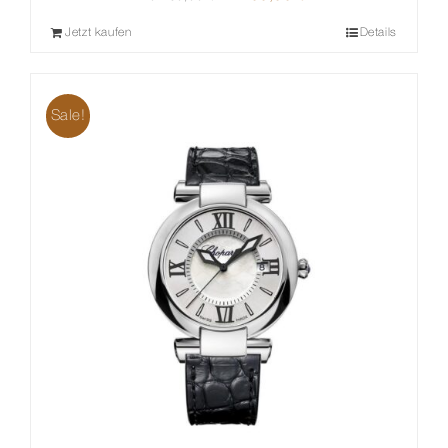
Preis
Preis
Jetzt kaufen
Details
war:
ist:
10.150,00 €
7.100,00 €.
Sale!