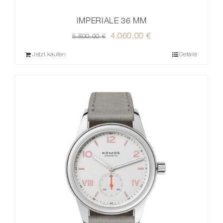
IMPERIALE 36 MM
Ursprünglicher
4.060,00
€
Aktueller
5.800,00
€
Preis
Preis
Jetzt kaufen
Details
war:
ist:
5.800,00 €
4.060,00 €.