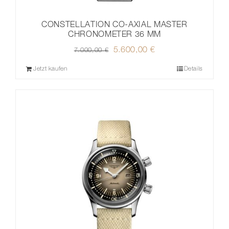
CONSTELLATION CO-AXIAL MASTER
CHRONOMETER 36 MM
Ursprünglicher
5.600,00
€
Aktueller
7.000,00
€
Preis
Preis
Jetzt kaufen
Details
war:
ist:
7.000,00 €
5.600,00 €.