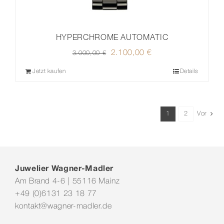
HYPERCHROME AUTOMATIC
Ursprünglicher
2.100,00
€
Aktueller
3.000,00
€
Preis
Preis
Jetzt kaufen
Details
war:
ist:
3.000,00 €
2.100,00 €.
1
2
Vor
Juwelier Wagner-Madler
Am Brand 4-6 | 55116 Mainz
+49 (0)6131 23 18 77
kontakt@wagner-madler.de