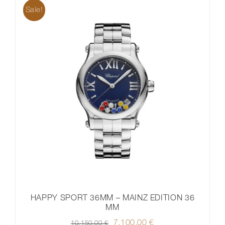
Sale!
HAPPY SPORT 36MM – MAINZ EDITION 36
MM
Ursprünglicher
7.100,00
€
Aktueller
10.150,00
€