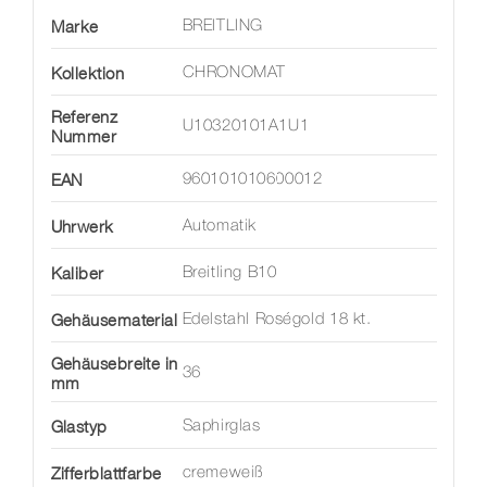
Marke
BREITLING
Kollektion
CHRONOMAT
Referenz
U10320101A1U1
Nummer
EAN
960101010600012
Uhrwerk
Automatik
Kaliber
Breitling B10
Gehäusematerial
Edelstahl Roségold 18 kt.
Gehäusebreite in
36
mm
Glastyp
Saphirglas
Zifferblattfarbe
cremeweiß