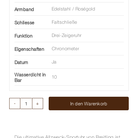
Armband
Edelstahl / Roségold
Schliesse
Faltschließe
Funktion
Drei-Zeigeruhr
Eigenschaften
Chronometer
Datum
Ja
Wasserdicht in
10
Bar
In den Warenkorb
CHRONOMAT
AUTOMATIC
36
Menge
Die ultimative Allzweck-Sportuhr von Breitling ist