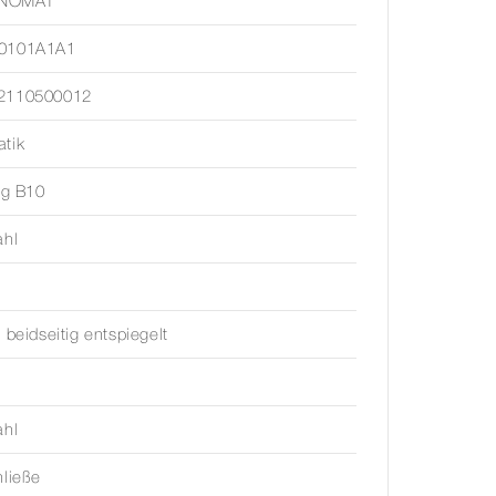
NOMAT
0101A1A1
2110500012
tik
ing B10
ahl
, beidseitig entspiegelt
ahl
hließe