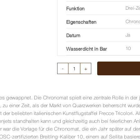
Funktion
Drei-Z
Eigenschaften
Chron
Datum
Ja
Wasserdicht in Bar
10
CHRONOMAT
AUTOMATIC
36
MM
 alles gewappnet. Die Chronomat spielt eine zentrale Rolle in d
Menge
g, zu einer Zeit, als der Markt von Quarzwerken beherrscht wur
der beliebten italienischen Kunstflugstaffel Frecce Tricolori.
ets standhalten kann und gleichzeitig auch bei feierlichen Anl
hr war die Vorlage für die Chronomat, die ein Jahr später auf
C-zertifizierten Breitling-Kaliber 10, einem auf Sellita basi