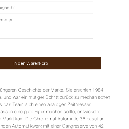
eigeruhr
ometer
In den Warenkorb
er jüngeren Geschichte der Marke. Sie erschien 1984
de, und war ein mutiger Schritt zurück zu mechanischen
 Als das Team sich einen analogen Zeitmesser
ässen eine gute Figur machen sollte, entwickelte
 den Markt kam.Die Chronomat Automatic 36 passt an
erenden Automatikwerk mit einer Gangreserve von 42