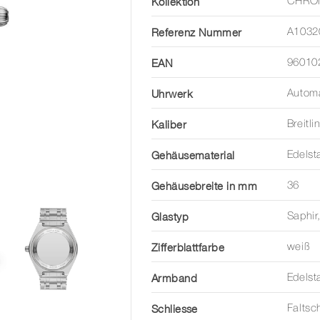
Kollektion
CHRO
Referenz Nummer
A1032
EAN
96010
Uhrwerk
Automa
Kaliber
Breitl
Gehäusematerial
Edelst
Gehäusebreite in mm
36
Glastyp
Saphir
Zifferblattfarbe
weiß
Armband
Edelst
Schliesse
Faltsc