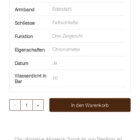
Armband
Edelstahl
Schliesse
Faltschließe
Funktion
Drei-Zeigeruhr
Eigenschaften
Chronometer
Datum
Ja
Wasserdicht in
10
Bar
In den Warenkorb
CHRONOMAT
AUTOMATIC
36
MM
Menge
Die ultimative Allzweck-Sportuhr von Breitling ist