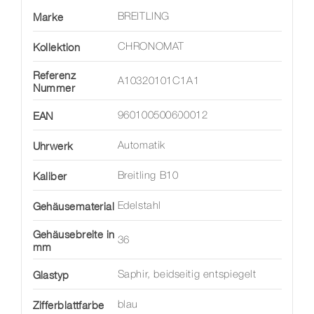
Marke
BREITLING
Kollektion
CHRONOMAT
Referenz
A10320101C1A1
Nummer
EAN
960100500600012
Uhrwerk
Automatik
Kaliber
Breitling B10
Gehäusematerial
Edelstahl
Gehäusebreite in
36
mm
Glastyp
Saphir, beidseitig entspiegelt
Zifferblattfarbe
blau