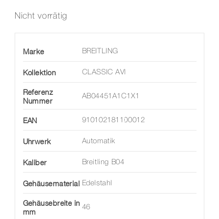
war:
ist:
10.900,00 €
8.520,00 €.
Nicht vorrätig
Marke
BREITLING
Kollektion
CLASSIC AVI
Referenz
AB04451A1C1X1
Nummer
EAN
910102181100012
Uhrwerk
Automatik
Kaliber
Breitling B04
Gehäusematerial
Edelstahl
Gehäusebreite in
46
mm