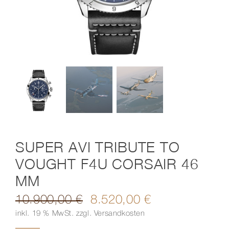
Kontakt
SUPER AVI TRIBUTE TO
VOUGHT F4U CORSAIR 46
MM
10.900,00
€
8.520,00
€
Ursprünglicher
Aktueller
inkl. 19 % MwSt.
zzgl.
Versandkosten
Preis
Preis