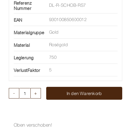
Referenz
DL-R-SCHOB-RS7
Nummer
EAN
930100850600012
Materialgruppe
Gold
Material
Roségold
Legierung
750
VerlustFaktor
5
In den Warenkorb
RING
"VERSCHOBEN"
AUS
ROSEGOLD
Menge
Oben verschoben!