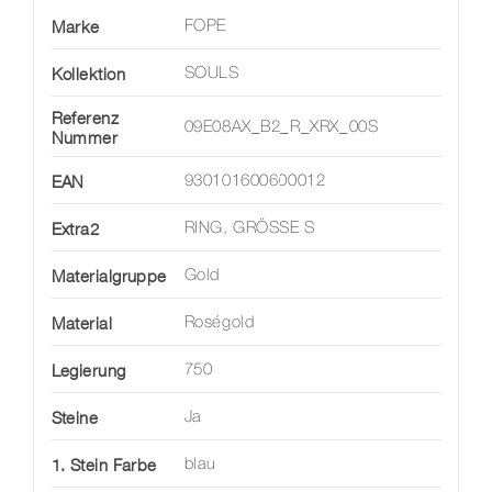
Marke
FOPE
Kollektion
SOULS
Referenz
09E08AX_B2_R_XRX_00S
Nummer
EAN
930101600600012
Extra2
RING, GRÖSSE S
Materialgruppe
Gold
Material
Roségold
Legierung
750
Steine
Ja
1. Stein Farbe
blau