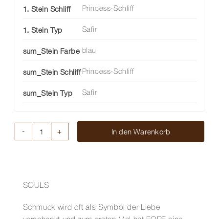
1. Stein Schliff
Princess-Schliff
1. Stein Typ
Safir
sum_Stein Farbe
blau
sum_Stein Schliff
Princess-Schliff
sum_Stein Typ
Safir
In den Warenkorb
RING
SOULS
FLEX'IT
MIT
SAFIR
SOULS
Menge
Schmuck wird oft als Symbol der Liebe