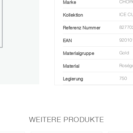
Marke
CHOP
Kollektion
ICE C
Referenz Nummer
82770
EAN
92010
Materialgruppe
Gold
Material
Roség
Legierung
750
WEITERE PRODUKTE