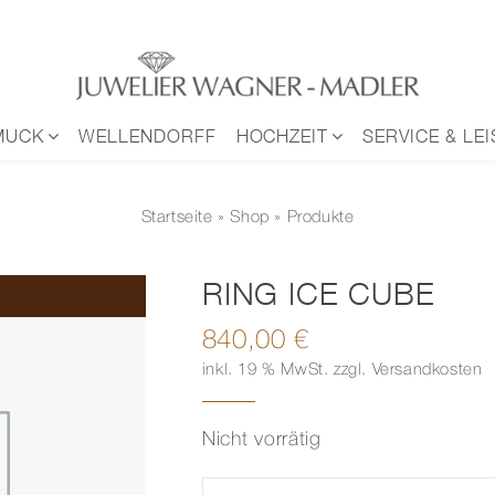
MUCK
WELLENDORFF
HOCHZEIT
SERVICE & LE
Startseite
»
Shop
» Produkte
RING ICE CUBE
840,00
€
inkl. 19 % MwSt.
zzgl.
Versandkosten
Nicht vorrätig