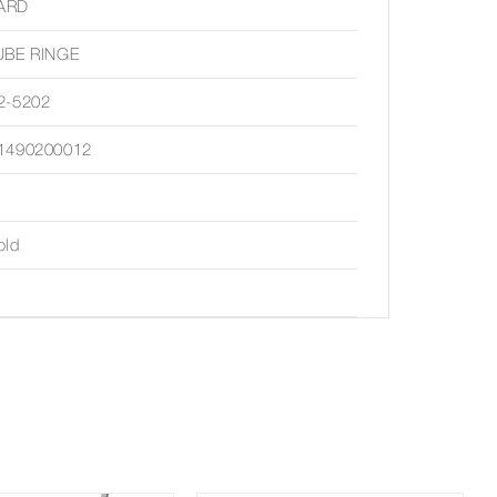
ARD
UBE RINGE
2-5202
1490200012
old