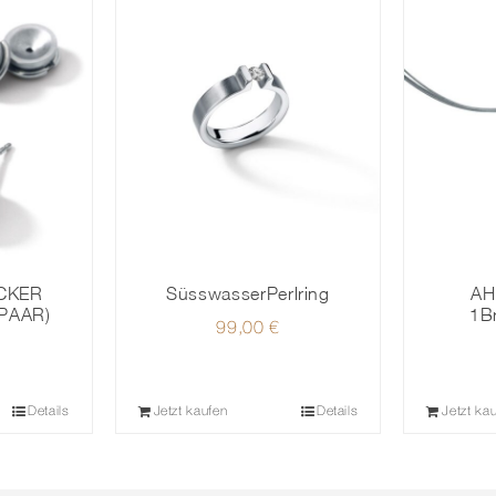
CKER
SüsswasserPerlring
AH
PAAR)
1B
99,00
€
Details
Jetzt kaufen
Details
Jetzt ka