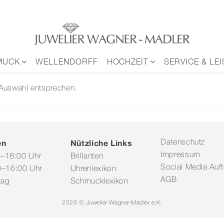
MUCK
WELLENDORFF
HOCHZEIT
SERVICE & LE
 Auswahl entsprechen.
en
Nützliche Links
Datenschutz
Impressum
0–18:00 Uhr
Brillanten
Social Media Auftr
–16:00 Uhr
Uhrenlexikon
AGB
tag
Schmucklexikon
2026 © Juwelier Wagner-Madler e.K.