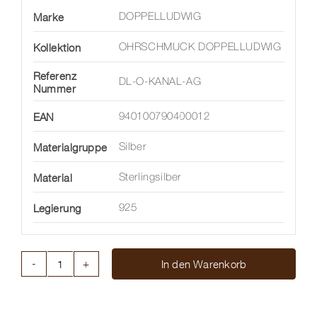
Marke
DOPPELLUDWIG
Kollektion
OHRSCHMUCK DOPPELLUDWIG
Referenz
DL-O-KANAL-AG
Nummer
EAN
940100790400012
Materialgruppe
Silber
Material
Sterlingsilber
Legierung
925
In den Warenkorb
OHRRINGE
KANALISIERT
AUS