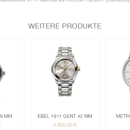
kturkaliber 01—, welches auf höchste Präzision, Zuverlässigke
WEITERE PRODUKTE
39 MM
EBEL 1911 GENT 42 MM
METR
€
3.500,00
€