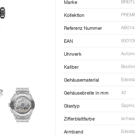
Marke
BREIT
Kollektion
PREMI
Referenz Nummer
AB014
EAN
93010
Uhrwerk
Automa
Kaliber
Breitl
Gehäusematerial
Edelst
Gehäusebreite in mm
42
Glastyp
Saphir
Zifferblattfarbe
schwa
Armband
Edelst