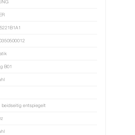
LING
ER
5221B1A1
0350500012
tik
ing B01
ahl
, beidseitig entspiegelt
rz
ahl