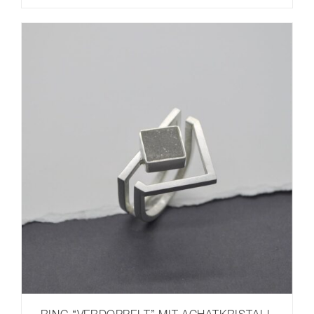
RING “VERDOPPELT” MIT ACHATKRISTALL