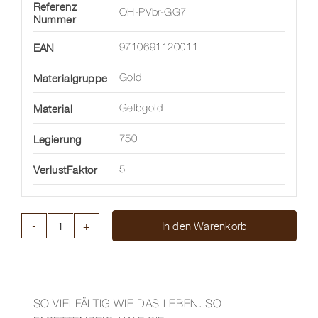
Referenz
OH-PVbr-GG7
Nummer
EAN
9710691120011
Materialgruppe
Gold
Material
Gelbgold
Legierung
750
VerlustFaktor
5
In den Warenkorb
PENDOVARIO
CREOLEN
BREIT
Menge
SO VIELFÄLTIG WIE DAS LEBEN. SO