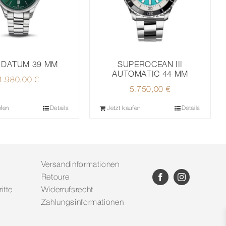
 DATUM 39 MM
SUPEROCEAN III
AUTOMATIC 44 MM
1.980,00
€
5.750,00
€
ufen
Details
Jetzt kaufen
Details
Versandinformationen
Retoure
itte
Widerrufsrecht
Zahlungsinformationen