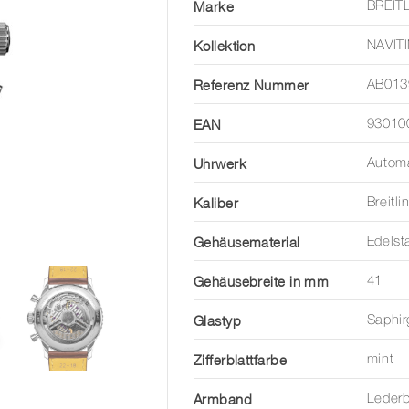
Marke
BREIT
Kollektion
NAVIT
Referenz Nummer
AB013
EAN
93010
Uhrwerk
Automa
Kaliber
Breitl
Gehäusematerial
Edelst
Gehäusebreite in mm
41
Glastyp
Saphir
Zifferblattfarbe
mint
Armband
Leder