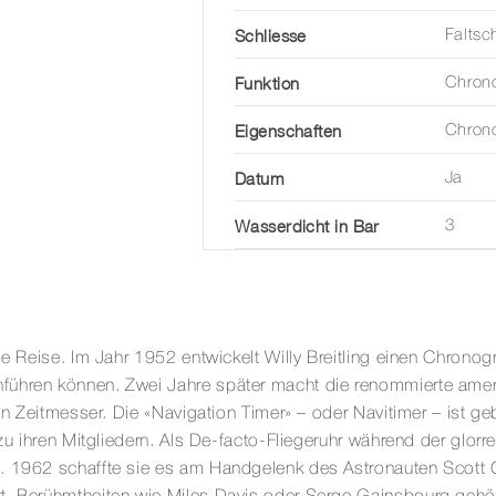
Schliesse
Faltsc
Funktion
Chron
Eigenschaften
Chron
Datum
Ja
Wasserdicht in Bar
3
die Reise. Im Jahr 1952 entwickelt Willy Breitling einen Chron
führen können. Zwei Jahre später macht die renommierte amer
len Zeitmesser. Die «Navigation Timer» – oder Navitimer – ist g
zu ihren Mitgliedern. Als De-facto-Fliegeruhr während der glorre
. 1962 schaffte sie es am Handgelenk des Astronauten Scott Ca