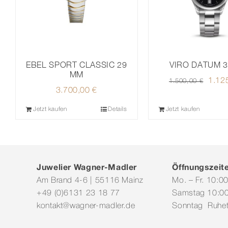
VIRO DATUM 
EBEL SPORT CLASSIC 29
MM
Urspr
1.12
1.500,00
€
3.700,00
€
Preis
war:
Jetzt kaufen
Details
Jetzt kaufen
1.50
Juwelier Wagner-Madler
Öffnungszeit
Am Brand 4-6 | 55116 Mainz
Mo. – Fr. 10:0
+49 (0)6131 23 18 77
Samstag 10:00
kontakt@wagner-madler.de
Sonntag Ruhe