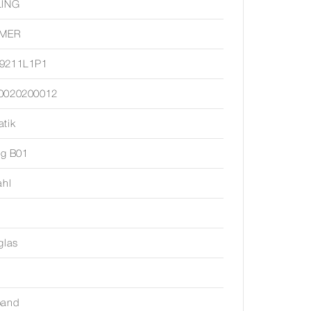
LING
IMER
9211L1P1
0020200012
tik
ing B01
ahl
glas
band