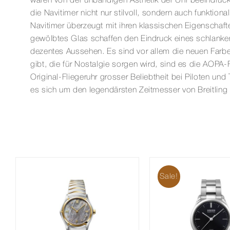
waren von der unbändigen Ästhetik der Uhr beeindruck
die Navitimer nicht nur stilvoll, sondern auch funktion
Navitimer überzeugt mit ihren klassischen Eigenschaft
gewölbtes Glas schaffen den Eindruck eines schlanker
dezentes Aussehen. Es sind vor allem die neuen Farben
gibt, die für Nostalgie sorgen wird, sind es die AOPA-F
Original-Fliegeruhr grosser Beliebtheit bei Piloten u
es sich um den legendärsten Zeitmesser von Breitling
Sale!