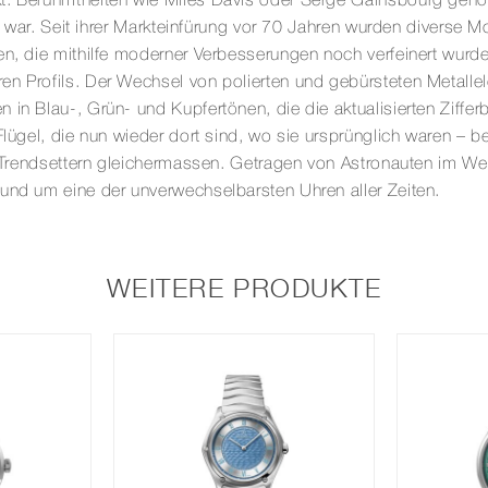
t. Berühmtheiten wie Miles Davis oder Serge Gainsbourg gehö
al war. Seit ihrer Markteinfürung vor 70 Jahren wurden diverse M
en, die mithilfe moderner Verbesserungen noch verfeinert wurd
en Profils. Der Wechsel von polierten und gebürsteten Metal
 in Blau-, Grün- und Kupfertönen, die die aktualisierten Ziffe
lügel, die nun wieder dort sind, wo sie ursprünglich waren – bei
nd Trendsettern gleichermassen. Getragen von Astronauten im W
 und um eine der unverwechselbarsten Uhren aller Zeiten.
WEITERE PRODUKTE