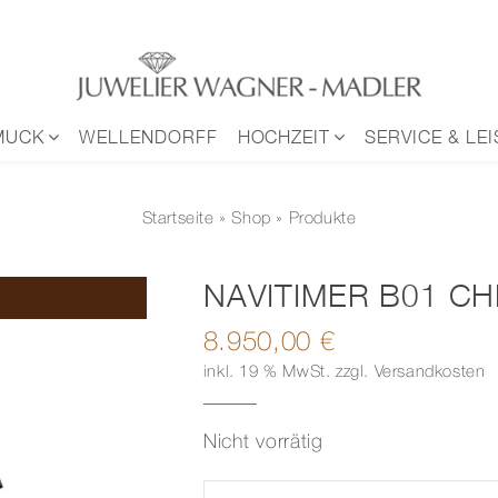
MUCK
WELLENDORFF
HOCHZEIT
SERVICE & LE
Startseite
»
Shop
» Produkte
NAVITIMER B01 C
8.950,00
€
inkl. 19 % MwSt.
zzgl.
Versandkosten
Nicht vorrätig