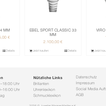
34 MM
VIRO
EBEL SPORT CLASSIC 33
MM
ünglicher
5,00
€
Aktueller
2.100,00
€
Preis
ist:
Details
Jetzt kaufen
Details
Jetzt ka
0,00 €
1.125,00 €.
en
Nützliche Links
Datenschutz
Impressum
0–18:00 Uhr
Brillanten
Social Media Auftr
–16:00 Uhr
Uhrenlexikon
AGB
tag
Schmucklexikon
2026 © Juwelier Wagner-Madler e.K.