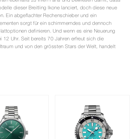
rten ebenfalls zu ihren Fans und bewiesen damit, dass
odelle dieser Breitling Ikone lanciert, doch diese neue
en. Ein abgeflachter Rechenschieber und ein
lelementen sorgt für ein schimmerndes und dennoch
rblattoptionen definieren. Und wenn es eine Neuerung
 12 Uhr. Seit bereits 70 Jahren erfreut sich die
eltraum und von den grössten Stars der Welt, handelt