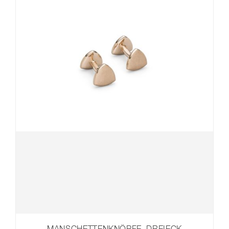
MANSCHETTENKNÖPFE, DREIECK