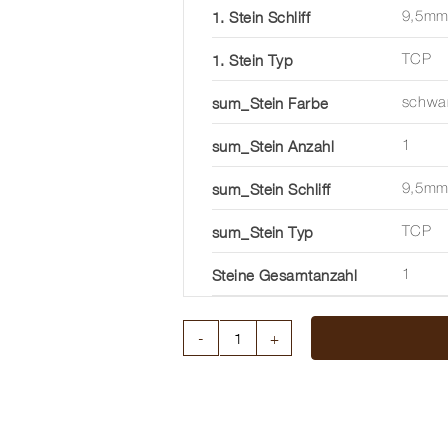
1. Stein Schliff
9,5m
1. Stein Typ
TCP
sum_Stein Farbe
schwa
sum_Stein Anzahl
1
sum_Stein Schliff
9,5m
sum_Stein Typ
TCP
Steine Gesamtanzahl
1
PERLRING
VICTORY
EDELSTAHL
7
MM,PERLE