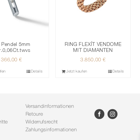
 Pendel 5mm
RING FLEXÍT VENDOME
r.0,06Ct.twvs
MIT DIAMANTEN
366,00
€
3.850,00
€
ufen
Details
Jetzt kaufen
Details
Versandinformationen
Retoure
itte
Widerrufsrecht
Zahlungsinformationen