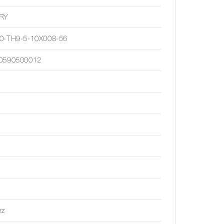
RY
0-TH9-5-10X008-56
0590500012
rz