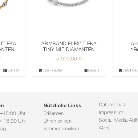
IT EKA
ARMBAND FLEX’IT EKA
AH
MANTEN
TINY MIT DIAMANTEN
1B
€
5.000,00
€
Details
Jetzt kaufen
Details
Jetzt ka
en
Nützliche Links
Datenschutz
Impressum
0–18:00 Uhr
Brillanten
Social Media Auftr
–16:00 Uhr
Uhrenlexikon
AGB
tag
Schmucklexikon