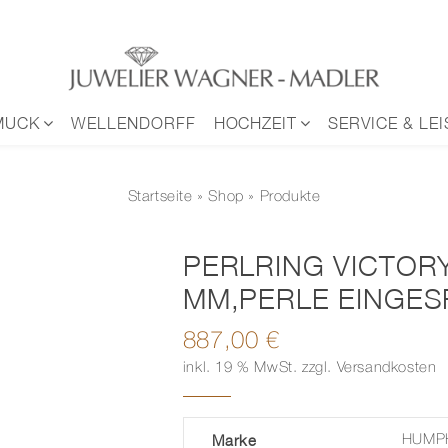
MUCK
WELLENDORFF
HOCHZEIT
SERVICE & LE
Startseite
»
Shop
» Produkte
PERLRING VICTOR
MM,PERLE EINGE
887,00
€
inkl. 19 % MwSt.
zzgl.
Versandkosten
Marke
HUMP