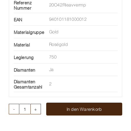
Referenz
20O42Rleavvermp
Nummer
EAN
940101181000012
Materialgruppe
Gold
Material
Roségold
Legierung
750
Diamanten
Ja
Diamanten
2
Gesamtanzahl
In den Warenkorb
GREEN
AVENTURINE
FOR