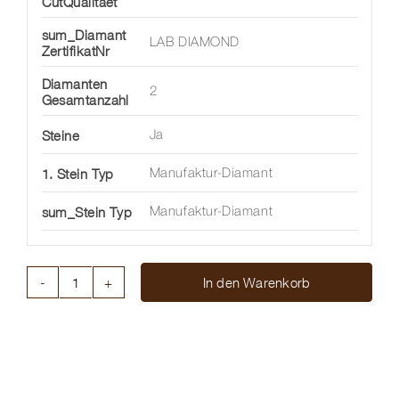
CutQualitaet
sum_Diamant
LAB DIAMOND
ZertifikatNr
Diamanten
2
Gesamtanzahl
Steine
Ja
1. Stein Typ
Manufaktur-Diamant
sum_Stein Typ
Manufaktur-Diamant
In den Warenkorb
DIAMANTOHRSTECKER
CUSHION
Menge