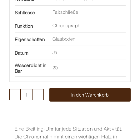
Schliesse
Faltschließe
Funktion
Chronograph
Eigenschaften
Glasboden
Datum
Ja
Wasserdicht in
20
Bar
In den Warenkorb
CHRONOMAT
B01
42
MM
Menge
Eine Breitling-Uhr für jede Situation und Aktivität.
Die Chronomat nimmt einen wichtigen Platz in