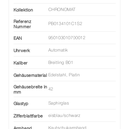
Kollektion
CHRONOMAT
Referenz
PB0134101C1S2
Nummer
EAN
950103010700012
Uhrwerk
Automatik
Kaliber
Breitling B01
Gehäusematerial
Edelstahl, Platin
Gehäusebreite in
42
mm
Glastyp
Saphirglas
Zifferblattfarbe
eisblau/schwarz
Armband
Kautschukarmband