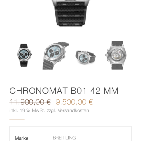
Kontakt
CHRONOMAT B01 42 MM
11.900,00
€
9.500,00
€
Ursprünglicher
Aktueller
inkl. 19 % MwSt.
zzgl.
Versandkosten
Preis
Preis
war:
ist:
11.900,00 €
9.500,00 €.
Marke
BREITLING