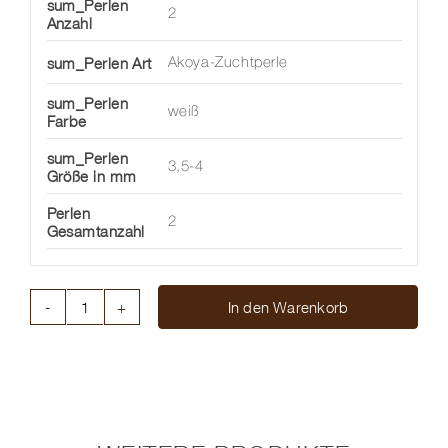
sum_Perlen
2
Anzahl
sum_Perlen Art
Akoya-Zuchtperle
sum_Perlen
weiß
Farbe
sum_Perlen
3,5-4
Größe in mm
Perlen
2
Gesamtanzahl
In den Warenkorb
CHAMÄLEON
OHRSCHMUCKBÜGEL
AKOJAPERLEN
Menge