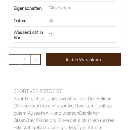
Eigenschaften
Glasboden
Datum
Ja
Wasserdicht in
10
Bar
In den Warenkorb
BELISAR
CHRONOGRAPH
Menge
SPORTIVER ZEITGEIST
Sportlich, stilvoll, unverwechselbar: Der Belisar
Chronograph vereint sportive Details mit zeitlos
gutem Aussehen – und unerschütterlicher
Glashütter Präzision. Er kleidet sich in ein rundes
Edelstahlgehäuse von großzügigen 44 mm