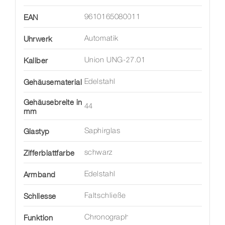
EAN
9610165080011
Uhrwerk
Automatik
Kaliber
Union UNG-27.01
Gehäusematerial
Edelstahl
Gehäusebreite in
44
mm
Glastyp
Saphirglas
Zifferblattfarbe
schwarz
Armband
Edelstahl
Schliesse
Faltschließe
Funktion
Chronograph