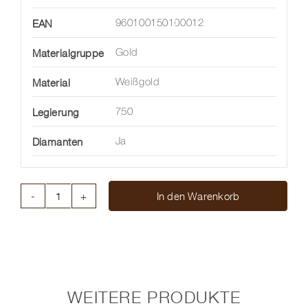
EAN
960100150100012
Materialgruppe
Gold
Material
Weißgold
Legierung
750
Diamanten
Ja
In den Warenkorb
ARMSCHUCK
PRIMA
Menge
WEITERE PRODUKTE