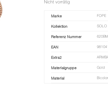
Nicht vorrätig
Marke
FOPE
Kollektion
SOLO
Referenz Nummer
620B
EAN
98104
Extra2
ARMB
Materialgruppe
Gold
Material
Bicolo