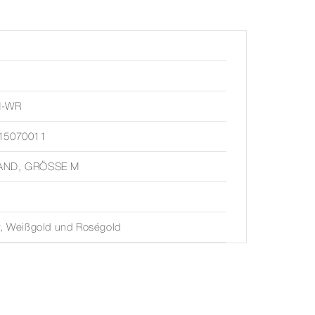
M-WR
15070011
AND, GRÖSSE M
r, Weißgold und Roségold