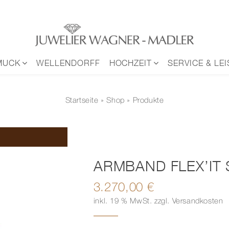
MUCK
WELLENDORFF
HOCHZEIT
SERVICE & LE
Startseite
»
Shop
» Produkte
ARMBAND FLEX’IT
3.270,00
€
inkl. 19 % MwSt.
zzgl.
Versandkosten