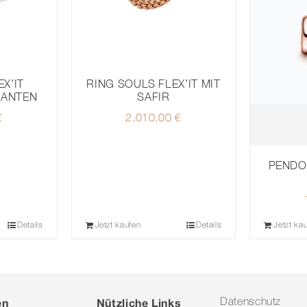
RING SOULS FLEX’IT MIT
X’IT
SAFIR
MANTEN
2.010,00
€
€
PENDO
Details
Jetzt kaufen
Details
Jetzt ka
en
Nützliche Links
Datenschutz