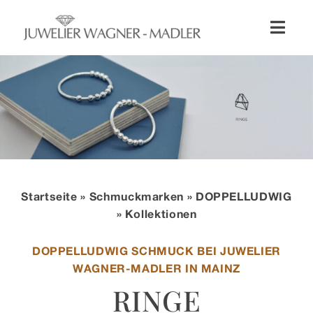
Zum
Inhalt
Toggl
springen
Naviga
Shop
Uhren
Schmuck
Startseite
»
Schmuckmarken
»
DOPPELLUDWIG
Wellendorff
» Kollektionen
DOPPELLUDWIG SCHMUCK BEI JUWELIER
Hochzeit
WAGNER-MADLER IN MAINZ
RINGE
Service & Leistungen