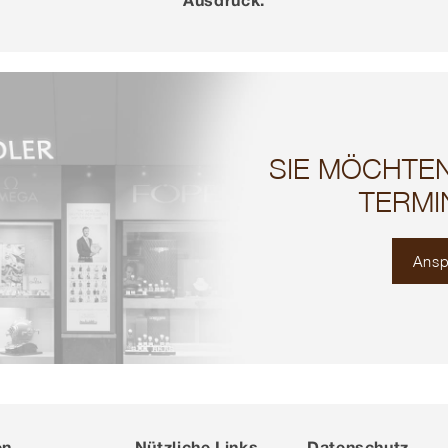
SIE MÖCHTE
TERMI
Ansp
en
Nützliche Links
Datenschutz