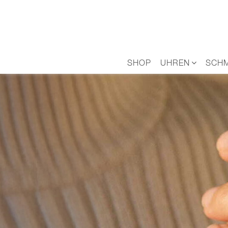
Zum
Inhalt
springen
SHOP
UHREN
SCH