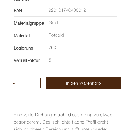
EAN
920101740400012
Materialgruppe
Gold
Material
Rotgold
Legierung
750
VerlustFaktor
5
In den Warenkorb
MÖBIUSRING
AUS
ROTGOLD
Menge
Eine zarte Drehung macht diesen Ring zu etwas
besonderem. Das schlichte flache Profil dreht
sich im oberen Bereich und trifft unten wieder