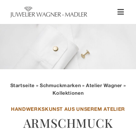
Zum
Inhalt
Toggl
springen
Naviga
Shop
Uhren
Schmuck
Startseite
»
Schmuckmarken
»
Atelier Wagner
»
Wellendorff
Kollektionen
HANDWERKSKUNST AUS UNSEREM ATELIER
Hochzeit
ARMSCHMUCK
Service & Leistungen