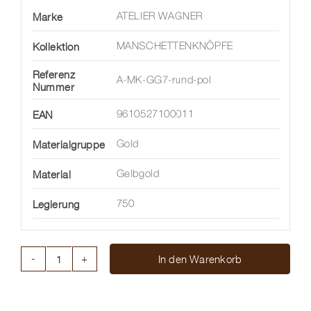
Marke
ATELIER WAGNER
Kollektion
MANSCHETTENKNÖPFE
Referenz
A-MK-GG7-rund-pol
Nummer
EAN
9610527100011
Materialgruppe
Gold
Material
Gelbgold
Legierung
750
In den Warenkorb
MANSCHETTENKNÖPFE,
RUND
Menge