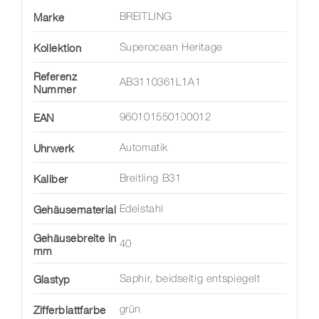
Marke
BREITLING
Kollektion
Superocean Heritage
Referenz
AB3110361L1A1
Nummer
EAN
960101550100012
Uhrwerk
Automatik
Kaliber
Breitling B31
Gehäusematerial
Edelstahl
Gehäusebreite in
40
mm
Glastyp
Saphir, beidseitig entspiegelt
Zifferblattfarbe
grün