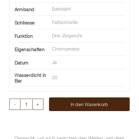
Armband
Edelstahl
Schliesse
Faltschließe
Funktion
Drei-Zeigeruhr
Eigenschaften
Chronometer
Datum
Ja
Wasserdicht in
20
Bar
In den Warenkorb
SUPEROCEAN
HERITAGE
B31
AUTOMATIC
40
Gemacht, um sich zwischen den Wellen und dem