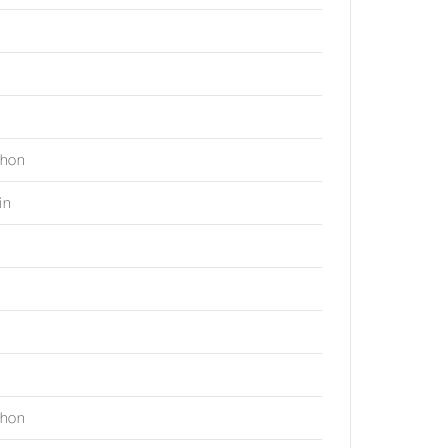
hon
in
hon