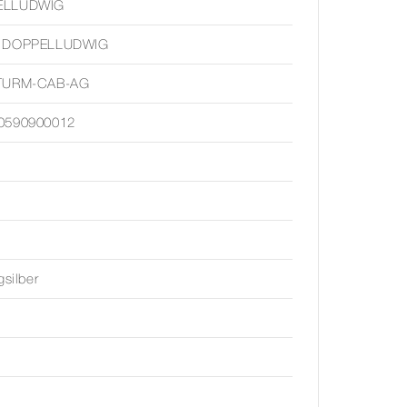
ELLUDWIG
 DOPPELLUDWIG
TURM-CAB-AG
0590900012
gsilber