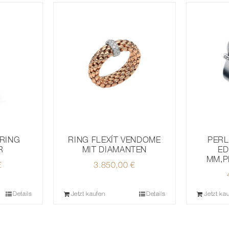
RING
PERL
RING FLEXÍT VENDOME
R
ED
MIT DIAMANTEN
MM,P
€
3.850,00
€
Details
Jetzt kaufen
Details
Jetzt ka