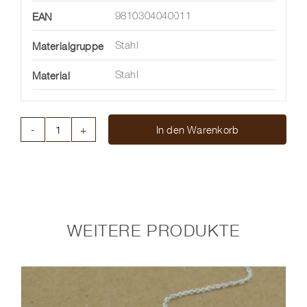
EAN
9810304040011
Materialgruppe
Stahl
Material
Stahl
In den Warenkorb
SEIL
MIT
DRUCKKNOPFSCHIEßE
Menge
WEITERE PRODUKTE