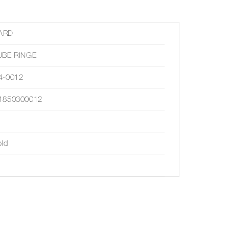
ARD
UBE RINGE
4-0012
1850300012
old