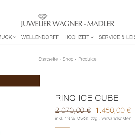
MUCK
WELLENDORFF
HOCHZEIT
SERVICE & LE
Startseite
»
Shop
» Produkte
RING ICE CUBE
2.070,00
€
1.450,00
€
Ursprünglicher
Aktueller
inkl. 19 % MwSt.
zzgl.
Versandkosten
Preis
Preis
war:
ist:
2.070,00 €
1.450,00 €.