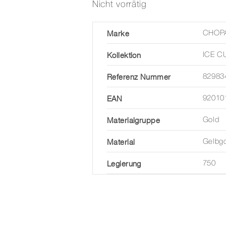
Nicht vorrätig
Marke
CHOP
Kollektion
ICE C
Referenz Nummer
82983
EAN
92010
Materialgruppe
Gold
Material
Gelbg
Legierung
750