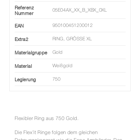
Referenz
05E04AX_XX_B_XBX_0XL
Nummer
EAN
950100451200012
Extra2
RING, GRÖSSE XL
Materialgruppe
Gold
Material
Weißgold
Legierung
750
Flexibler Ring aus 750 Gold.
Die Flex’it Ringe folgen dem gleichen