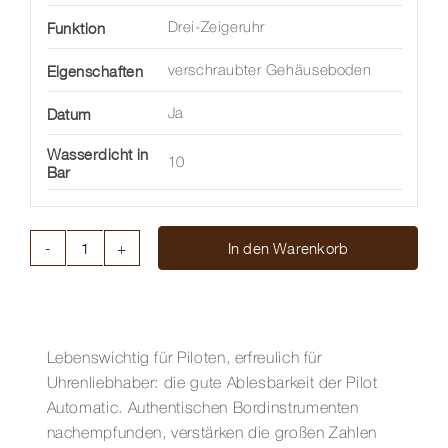
Funktion
Drei-Zeigeruhr
Eigenschaften
verschraubter Gehäuseboden
Datum
Ja
Wasserdicht in
10
Bar
In den Warenkorb
PILOT
AUTOMATIC
43,3
MM
Menge
Lebenswichtig für Piloten, erfreulich für
Uhrenliebhaber: die gute Ablesbarkeit der Pilot
Automatic. Authentischen Bordinstrumenten
nachempfunden, verstärken die großen Zahlen