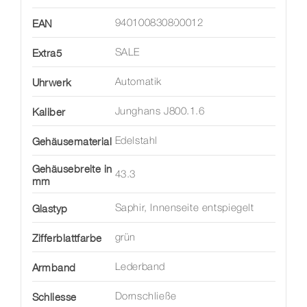
EAN
940100830800012
Extra5
SALE
Uhrwerk
Automatik
Kaliber
Junghans J800.1.6
Gehäusematerial
Edelstahl
Gehäusebreite in
43.3
mm
Glastyp
Saphir, Innenseite entspiegelt
Zifferblattfarbe
grün
Armband
Lederband
Schliesse
Dornschließe