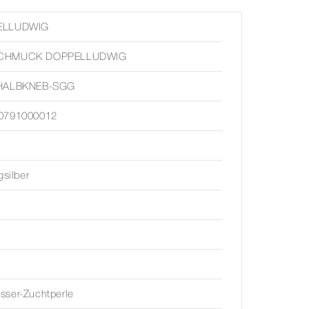
ELLUDWIG
CHMUCK DOPPELLUDWIG
HALBKNEB-SGG
0791000012
gsilber
ser-Zuchtperle