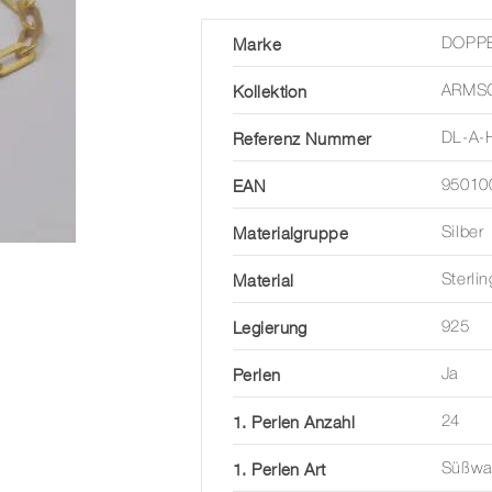
Marke
DOPP
Kollektion
ARMS
Referenz Nummer
DL-A-
EAN
95010
Materialgruppe
Silber
Material
Sterlin
Legierung
925
Perlen
Ja
1. Perlen Anzahl
24
1. Perlen Art
Süßwas