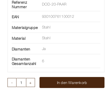
Referenz
DOD-20-PAAR
Nummer
EAN
930100761100012
Materialgruppe
Stahl
Material
Stahl
Diamanten
Ja
Diamanten
6
Gesamtanzahl
In den Warenkorb
OHRSTECKER
STAB
KANALFASSUNG
Menge