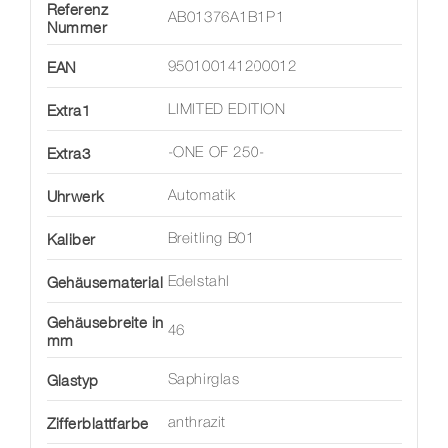
Referenz
AB01376A1B1P1
Nummer
EAN
950100141200012
Extra1
LIMITED EDITION
Extra3
-ONE OF 250-
Uhrwerk
Automatik
Kaliber
Breitling B01
Gehäusematerial
Edelstahl
Gehäusebreite in
46
mm
Glastyp
Saphirglas
Zifferblattfarbe
anthrazit