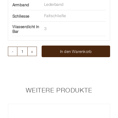
Armband
Lederband
Schliesse
Faltschließe
Wasserdicht in
3
Bar
In den Warenkorb
NAVITIMER
B01
CHRONOGRAPH
46
MM
Menge
WEITERE PRODUKTE