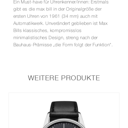
Ein Must-have für Uhrenkenner/innen: Erstmals
gibt es die max bill in der Originalgröße der
ersten Uhren von 1961 (34 mm) auch mit
Automatikwerk. Unverändert geblieben ist Max
Bills klassisches, kompromisslos
minimalistisches Design, streng nach der
Bauhaus-Prämisse „die Form folgt der Funktion“.
WEITERE PRODUKTE