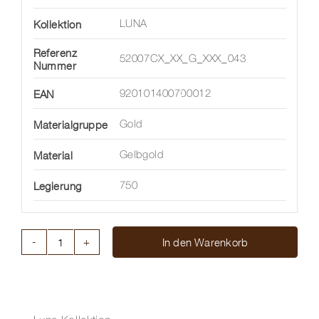
Kollektion
LUNA
Referenz
52007CX_XX_G_XXX_043
Nummer
EAN
920101400700012
Materialgruppe
Gold
Material
Gelbgold
Legierung
750
In den Warenkorb
KETTE
FLEXÍT
LUNA
Menge