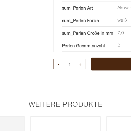
sum_Perlen Art
Akoya-
sum_Perlen Farbe
weiß
sum_Perlen Größe in mm
7,0
Perlen Gesamtanzahl
2
HELIX
MIT
AKOJAPERLE
Menge
WEITERE PRODUKTE