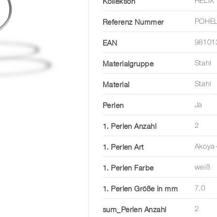
Kollektion
HELIX
Referenz Nummer
POHE
EAN
98101
Materialgruppe
Stahl
Material
Stahl
Perlen
Ja
1. Perlen Anzahl
2
1. Perlen Art
Akoya-
1. Perlen Farbe
weiß
1. Perlen Größe in mm
7,0
sum_Perlen Anzahl
2