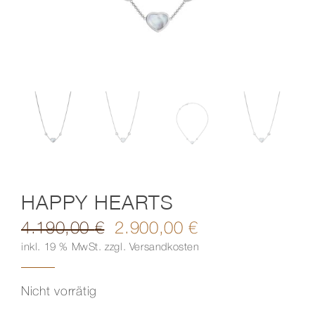
Kontakt
HAPPY HEARTS
4.190,00
€
2.900,00
€
Ursprünglicher
Aktueller
inkl. 19 % MwSt.
zzgl.
Versandkosten
Preis
Preis
war:
ist:
4.190,00 €
2.900,00 €.
Nicht vorrätig