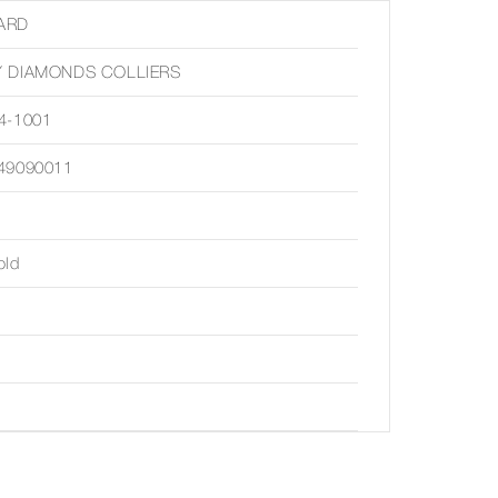
ARD
 DIAMONDS COLLIERS
4-1001
49090011
old