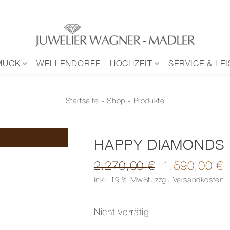
MUCK
WELLENDORFF
HOCHZEIT
SERVICE & LE
Startseite
»
Shop
» Produkte
HAPPY DIAMONDS 
2.270,00
€
1.590,00
€
Ursprünglicher
Aktueller
inkl. 19 % MwSt.
zzgl.
Versandkosten
Preis
Preis
war:
ist:
2.270,00 €
1.590,00 €.
Nicht vorrätig