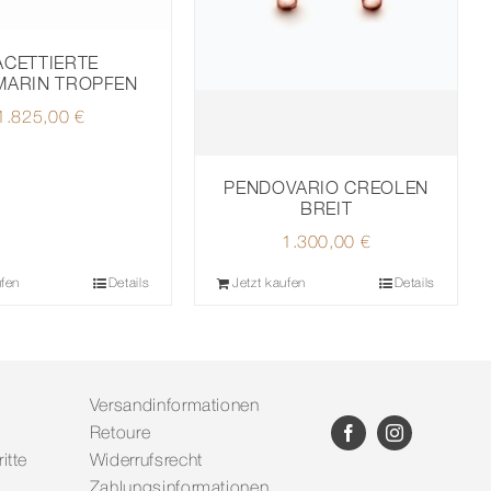
ACETTIERTE
MARIN TROPFEN
1.825,00
€
PENDOVARIO CREOLEN
BREIT
1.300,00
€
ufen
Details
Jetzt kaufen
Details
Versandinformationen
Retoure
itte
Widerrufsrecht
Zahlungsinformationen