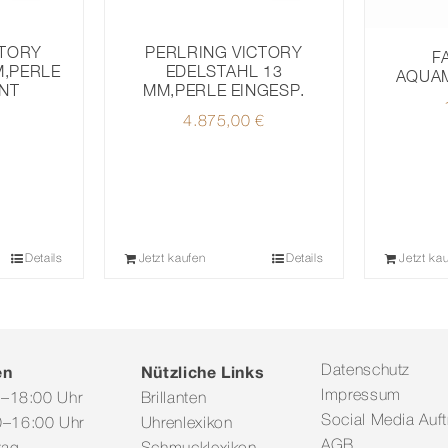
CTORY
PERLRING VICTORY
F
M,PERLE
EDELSTAHL 13
AQUA
NT
MM,PERLE EINGESP.
4.875,00
€
Details
Jetzt kaufen
Details
Jetzt ka
en
Nützliche Links
Datenschutz
Impressum
0–18:00 Uhr
Brillanten
Social Media Auftr
–16:00 Uhr
Uhrenlexikon
AGB