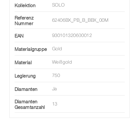
Kollektion
SOLO
Referenz
62406BX_PB_B_BBX_00M
Nummer
EAN
930101320600012
Materialgruppe
Gold
Material
Weißgold
Legierung
750
Diamanten
Ja
Diamanten
13
Gesamtanzahl