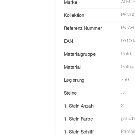
Marke
ATELI
Kollektion
PENDO
Referenz Nummer
PV-AH
EAN
95100
Materialgruppe
Gold
Material
Gelbg
Legierung
750
Steine
Ja
1. Stein Anzahl
2
1. Stein Farbe
grau/b
1. Stein Schliff
Pampe