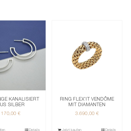
GE KANALISIERT
RING FLEX’IT VENDÔME
US SILBER
MIT DIAMANTEN
170,00
€
3.690,00
€
ufen
Details
Jetzt kaufen
Details