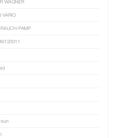
ER WAGNER
 VARIO
-RAUCH-PAMP
49120011
old
raun
l