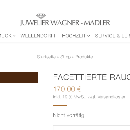
MUCK
WELLENDORFF
HOCHZEIT
SERVICE & LE
Startseite
»
Shop
» Produkte
FACETTIERTE RA
170,00
€
inkl. 19 % MwSt.
zzgl.
Versandkosten
Nicht vorrätig