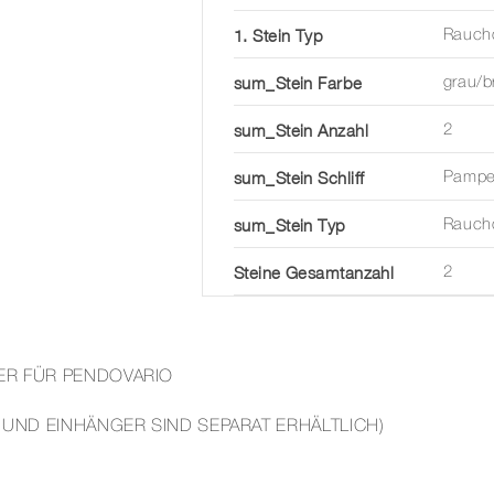
1. Stein Typ
Rauch
sum_Stein Farbe
grau/b
sum_Stein Anzahl
2
sum_Stein Schliff
Pampe
sum_Stein Typ
Rauch
Steine Gesamtanzahl
2
ER FÜR PENDOVARIO
 UND EINHÄNGER SIND SEPARAT ERHÄLTLICH)