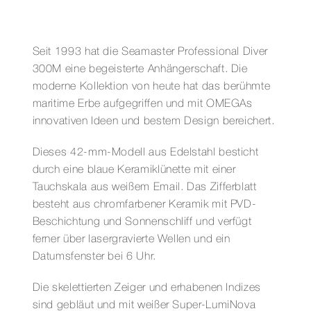
CO-
AXIAL
MASTER
Seit 1993 hat die Seamaster Professional Diver
CHRONOMETER
300M eine begeisterte Anhängerschaft. Die
42
moderne Kollektion von heute hat das berühmte
MM
maritime Erbe aufgegriffen und mit OMEGAs
Menge
innovativen Ideen und bestem Design bereichert.
Dieses 42-mm-Modell aus Edelstahl besticht
durch eine blaue Keramiklünette mit einer
Tauchskala aus weißem Email. Das Zifferblatt
besteht aus chromfarbener Keramik mit PVD-
Beschichtung und Sonnenschliff und verfügt
ferner über lasergravierte Wellen und ein
Datumsfenster bei 6 Uhr.
Die skelettierten Zeiger und erhabenen Indizes
sind gebläut und mit weißer Super-LumiNova