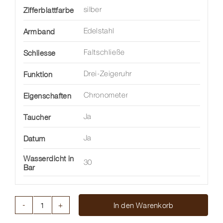
Zifferblattfarbe
silber
Armband
Edelstahl
Schliesse
Faltschließe
Funktion
Drei-Zeigeruhr
Eigenschaften
Chronometer
Taucher
Ja
Datum
Ja
Wasserdicht in
30
Bar
In den Warenkorb
DIVER
300M