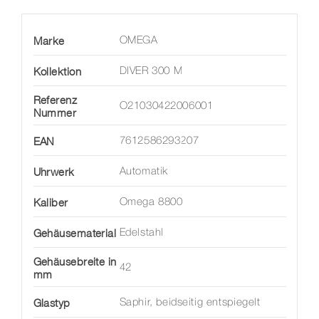
Marke
OMEGA
Kollektion
DIVER 300 M
Referenz
O21030422006001
Nummer
EAN
7612586293207
Uhrwerk
Automatik
Kaliber
Omega 8800
Gehäusematerial
Edelstahl
Gehäusebreite in
42
mm
Glastyp
Saphir, beidseitig entspiegelt