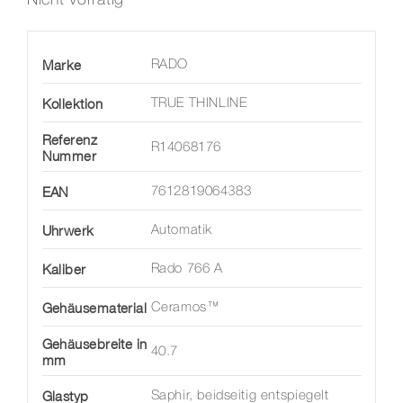
Marke
RADO
Kollektion
TRUE THINLINE
Referenz
R14068176
Nummer
EAN
7612819064383
Uhrwerk
Automatik
Kaliber
Rado 766 A
Gehäusematerial
Ceramos™
Gehäusebreite in
40.7
mm
Glastyp
Saphir, beidseitig entspiegelt